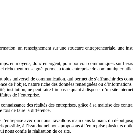
rmation, un renseignement sur une structure entrepreneuriale, une instit
mps, en moyens, donc en argent, pour pouvoir communiquer, sur l’existen
sé et richement renseigné, permet à toute entreprise de communiquer util
eut plus universel de communication, qui permet de s’affranchir des con
nence de l’objet, nature riche des données renseignées ou d’informations r
é, institution, ne peut faire l’impasse quant à disposer d’un site internet
ffaires de l’entreprise.
nnaissance des réalités des entreprises, grâce à sa maitrise des contraint
 fois de faire la différence.
e l’entreprise avec qui nous travaillons main dans la main, du début jusqu
is possible, à l’issu duquel nous proposons à l’entreprise plusieurs opt
i nous confie la réalisation de ce site.