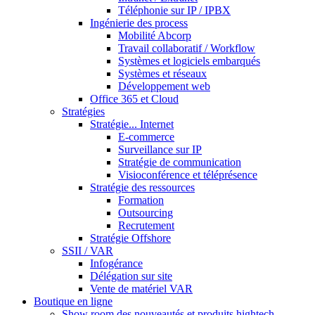
Téléphonie sur IP / IPBX
Ingénierie des process
Mobilité Abcorp
Travail collaboratif / Workflow
Systèmes et logiciels embarqués
Systèmes et réseaux
Développement web
Office 365 et Cloud
Stratégies
Stratégie... Internet
E-commerce
Surveillance sur IP
Stratégie de communication
Visioconférence et téléprésence
Stratégie des ressources
Formation
Outsourcing
Recrutement
Stratégie Offshore
SSII / VAR
Infogérance
Délégation sur site
Vente de matériel VAR
Boutique en ligne
Show room des nouveautés et produits hightech