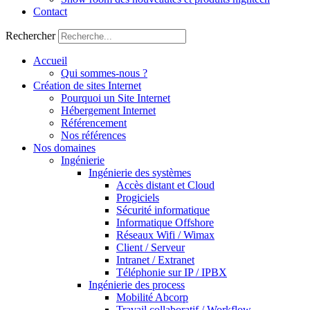
Contact
Rechercher
Accueil
Qui sommes-nous ?
Création de sites Internet
Pourquoi un Site Internet
Hébergement Internet
Référencement
Nos références
Nos domaines
Ingénierie
Ingénierie des systèmes
Accès distant et Cloud
Progiciels
Sécurité informatique
Informatique Offshore
Réseaux Wifi / Wimax
Client / Serveur
Intranet / Extranet
Téléphonie sur IP / IPBX
Ingénierie des process
Mobilité Abcorp
Travail collaboratif / Workflow