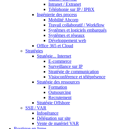
Intranet / Extranet
Téléphonie sur IP / IPBX
Ingénierie des process
Mobilité Abcorp
Travail collaboratif / Workflow
Systèmes et logiciels embarqués
Systèmes et réseaux
Développement web
Office 365 et Cloud
Stratégies
Stratégie... Internet
E-commerce
Surveillance sur IP
Stratégie de communication
Visioconférence et téléprésence
Stratégie des ressources
Formation
Outsourcing
Recrutement
Stratégie Offshore
SSII / VAR
Infogérance
Délégation sur site
Vente de matériel VAR
Boutique en ligne