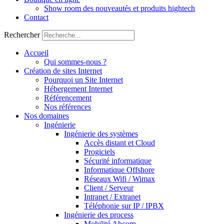
Show room des nouveautés et produits hightech
Contact
Rechercher
Accueil
Qui sommes-nous ?
Création de sites Internet
Pourquoi un Site Internet
Hébergement Internet
Référencement
Nos références
Nos domaines
Ingénierie
Ingénierie des systèmes
Accès distant et Cloud
Progiciels
Sécurité informatique
Informatique Offshore
Réseaux Wifi / Wimax
Client / Serveur
Intranet / Extranet
Téléphonie sur IP / IPBX
Ingénierie des process
Mobilité Abcorp